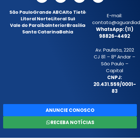
São Paulo
Grande ABC
Alto Tietê
E-mail:
Litoral Norte
Litoral Sul
contato@aguardiada
Vale do Paraíba
Interior
Brasília
WhatsApp: (11)
Santa Catarina
Bahia
98826-4492
Av. Paulista, 2202
CJ 81 – 8º Andar –
São Paulo –
Capital
CNPJ:
20.431.559/0001-
83
ANUNCIE CONOSCO
RECEBA NOTÍCIAS