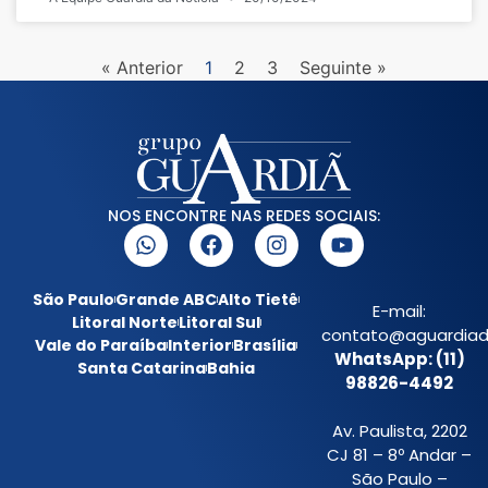
« Anterior
1
2
3
Seguinte »
NOS ENCONTRE NAS REDES SOCIAIS:
São Paulo
Grande ABC
Alto Tietê
E-mail:
Litoral Norte
Litoral Sul
contato@aguardiada
Vale do Paraíba
Interior
Brasília
WhatsApp: (11)
Santa Catarina
Bahia
98826-4492
Av. Paulista, 2202
CJ 81 – 8º Andar –
São Paulo –