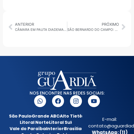
ANTERIOR
PRÓXIMO
CÂMARA EM PAUTA DIADEMA: APROVADO PROJETO DE DESENVOLVIMENTO EM INTELIGÊNCIA EMOCIONAL PARA OS SERVIDORES PÚBLICOS MUNICIPAIS
SÃO BERNARDO DO CAMPO: OPERAÇÃO FORÇA TOTAL AUMENTA POLICIAMENTO NAS RUAS DO MUNICÍPIO
NOS ENCONTRE NAS REDES SOCIAIS:
São Paulo
Grande ABC
Alto Tietê
E-mail:
Litoral Norte
Litoral Sul
contato@aguardiada
Vale do Paraíba
Interior
Brasília
WhatsApp: (11)