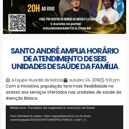
SANTO ANDRÉ AMPLIA HORÁRIO
DE ATENDIMENTO DE SEIS
UNIDADES DE SAÚDE DA FAMÍLIA
A Equipe Guardiã da Notícia
outubro 24, 2019
6:12 pm
Com a iniciativa, população terá mais flexibilidade no
acesso aos serviços ofertados nas unidades de saúde da
Atenção Básica.
Tocador
Media error: Format(s) not supported or source(s) not found
de
Fazer download do arquivo: https://aguardiadanoticia.com.br.br/wp-
vídeo
content/uploads/2019/10/SANTOANDR%C3%89-01-1.mp4?_=1