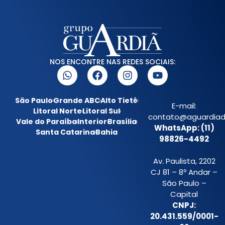
NOS ENCONTRE NAS REDES SOCIAIS:
São Paulo
Grande ABC
Alto Tietê
E-mail:
Litoral Norte
Litoral Sul
contato@aguardiada
Vale do Paraíba
Interior
Brasília
WhatsApp: (11)
Santa Catarina
Bahia
98826-4492
Av. Paulista, 2202
CJ 81 – 8º Andar –
São Paulo –
Capital
CNPJ:
20.431.559/0001-