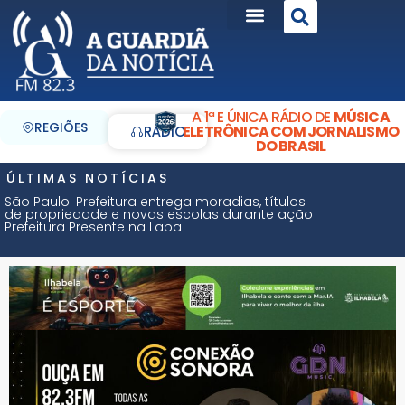
A 1ª E ÚNICA RÁDIO DE
MÚSICA
REGIÕES
ELETRÔNICA COM JORNALISMO
RÁDIO
DO BRASIL
ÚLTIMAS NOTÍCIAS
São Paulo: Prefeitura entrega moradias, títulos
de propriedade e novas escolas durante ação
Prefeitura Presente na Lapa