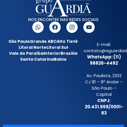
NOS ENCONTRE NAS REDES SOCIAIS:
São Paulo
Grande ABC
Alto Tietê
E-mail:
Litoral Norte
Litoral Sul
contato@aguardiada
Vale do Paraíba
Interior
Brasília
WhatsApp: (11)
Santa Catarina
Bahia
98826-4492
Av. Paulista, 2202
CJ 81 – 8º Andar –
São Paulo –
Capital
CNPJ:
20.431.559/0001-
83