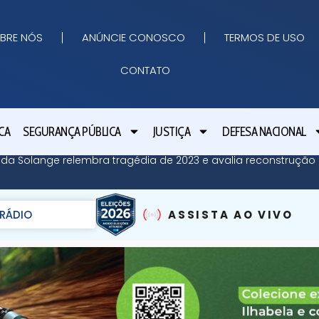
BRE NÓS
ANÚNCIE CONOSCO
TERMOS DE USO
CONTATO
CA
SEGURANÇA PÚBLICA
JUSTIÇA
DEFESA NACIONAL
 da Solange relembra tragédia de 2023 e avalia reconstrução 
RÁDIO
ASSISTA AO VIVO