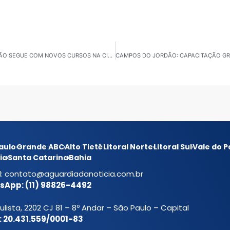
FERRAZ DE VASCONCELOS: CAMINHO DA CAPACITAÇÃO SEGUE COM NOVOS CURSOS NA CIDADE
aulo
Grande ABC
Alto Tietê
Litoral Norte
Litoral Sul
Vale do P
ia
Santa Catarina
Bahia
l:
contato@aguardiadanoticia.com.br
App: (11) 98826-4492
ulista, 2202 CJ 81 – 8º Andar – São Paulo – Capital
 20.431.559/0001-83