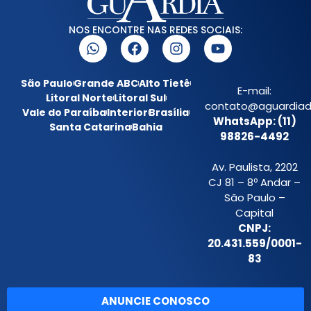
NOS ENCONTRE NAS REDES SOCIAIS:
São Paulo
Grande ABC
Alto Tietê
E-mail:
Litoral Norte
Litoral Sul
contato@aguardiada
Vale do Paraíba
Interior
Brasília
WhatsApp: (11)
Santa Catarina
Bahia
98826-4492
Av. Paulista, 2202
CJ 81 – 8º Andar –
São Paulo –
Capital
CNPJ:
20.431.559/0001-
83
ANUNCIE CONOSCO