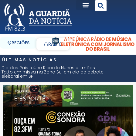
A 1ª E ÚNICA RÁDIO DE
MÚSICA
REGIÕES
ELETRÔNICA COM JORNALISMO
RÁDIO
DO BRASIL
ÚLTIMAS NOTÍCIAS
Dia dos Pais reúne Ricardo Nunes e irmãos
Tatto em missa na Zona Sul em dia de debate
eleitoral em SP