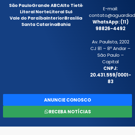
São Paulo
Grande ABC
Alto Tietê
E-mail:
Litoral Norte
Litoral Sul
contato@aguardiada
Vale do Paraíba
Interior
Brasília
WhatsApp: (11)
Santa Catarina
Bahia
98826-4492
Av. Paulista, 2202
CJ 81 – 8º Andar –
São Paulo –
Capital
CNPJ:
20.431.559/0001-
83
ANUNCIE CONOSCO
RECEBA NOTÍCIAS