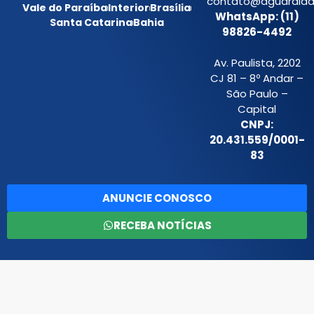
contato@aguardiada
Vale do Paraíba
Interior
Brasília
WhatsApp: (11)
Santa Catarina
Bahia
98826-4492
Av. Paulista, 2202
CJ 81 – 8º Andar –
São Paulo –
Capital
CNPJ:
20.431.559/0001-
83
ANUNCIE CONOSCO
RECEBA NOTÍCIAS