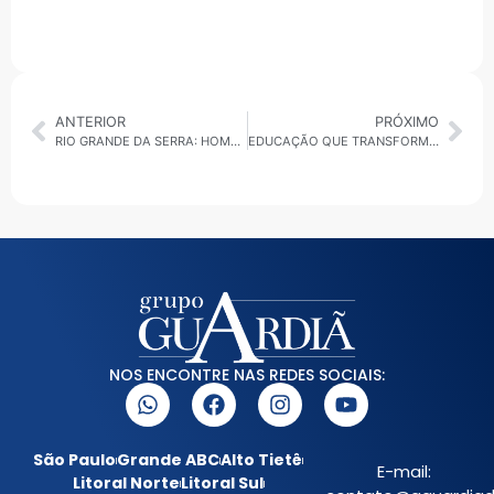
ANTERIOR
PRÓXIMO
RIO GRANDE DA SERRA: HOMEM É PRESO DIRIGINDO COM MULHER PRESA AO PARA-BRISA
EDUCAÇÃO QUE TRANSFORMA – CUIDANDO DO FUTURO: A IMPORTÂNCIA DA PRIMEIRA INFÂNCIA 12/02/2025
NOS ENCONTRE NAS REDES SOCIAIS:
São Paulo
Grande ABC
Alto Tietê
E-mail:
Litoral Norte
Litoral Sul