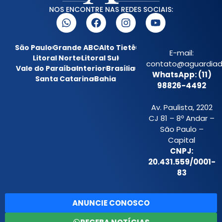
NOS ENCONTRE NAS REDES SOCIAIS:
São Paulo
Grande ABC
Alto Tietê
E-mail:
Litoral Norte
Litoral Sul
contato@aguardiada
Vale do Paraíba
Interior
Brasília
WhatsApp: (11)
Santa Catarina
Bahia
98826-4492
Av. Paulista, 2202
CJ 81 – 8º Andar –
São Paulo –
Capital
CNPJ:
20.431.559/0001-
83
ANUNCIE CONOSCO