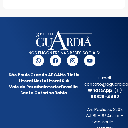
NOS ENCONTRE NAS REDES SOCIAIS:
São Paulo
Grande ABC
Alto Tietê
E-mail:
Litoral Norte
Litoral Sul
contato@aguardiada
Vale do Paraíba
Interior
Brasília
WhatsApp: (11)
Santa Catarina
Bahia
98826-4492
Av. Paulista, 2202
CJ 81 – 8º Andar –
São Paulo –