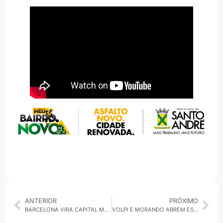
ANTERIOR
PRÓXIMO
BARCELONA VIRA CAPITAL MUNDIAL DA TECNOLOGIA: MWC 2026 REVELA O FUTURO DA CONECTIVIDADE GLOBAL
VOLPI E MORANDO ABREM ESCRITÓRIO POLÍTICO EM RIBEIRÃO PIRES E MOVIMENTAM BASTIDORES DA ELEIÇÃO NO ABC