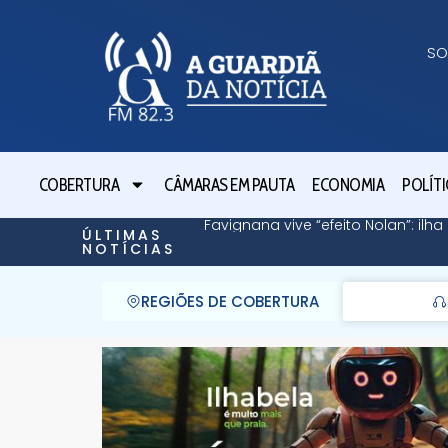
SO
COBERTURA
CÂMARAS EM PAUTA
ECONOMIA
POLÍTI
Favignana vive “efeito Nolan”: il
ÚLTIMAS
NOTÍCIAS
REGIÕES DE COBERTURA