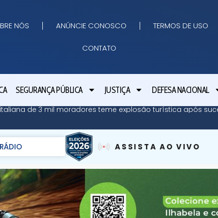
BRE NÓS
ANÚNCIE CONOSCO
TERMOS DE USO
CONTATO
CA
SEGURANÇA PÚBLICA
JUSTIÇA
DEFESA NACIONAL
ha italiana de 3 mil moradores teme explosão turística após su
RÁDIO
ASSISTA AO VIVO