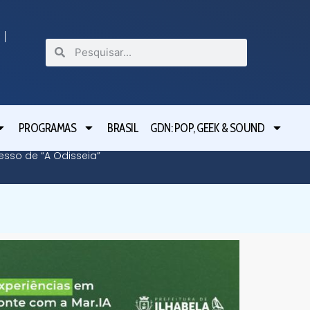
PROGRAMAS
BRASIL
GDN: POP, GEEK & SOUND
cesso de “A Odisseia”
Lula le