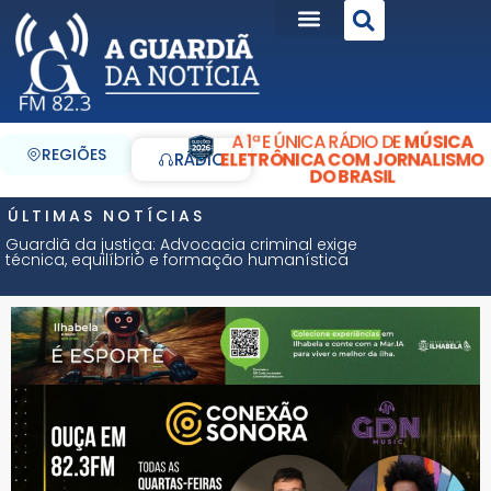
A 1ª E ÚNICA RÁDIO DE
MÚSICA
REGIÕES
ELETRÔNICA COM JORNALISMO
RÁDIO
DO BRASIL
ÚLTIMAS NOTÍCIAS
Guardiã da justiça: Advocacia criminal exige
técnica, equilíbrio e formação humanística