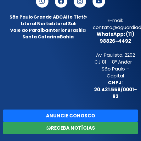
São Paulo
Grande ABC
Alto Tietê
E-mail:
Litoral Norte
Litoral Sul
contato@aguardiada
Vale do Paraíba
Interior
Brasília
WhatsApp: (11)
Santa Catarina
Bahia
98826-4492
Av. Paulista, 2202
CJ 81 – 8º Andar –
São Paulo –
Capital
CNPJ:
20.431.559/0001-
83
ANUNCIE CONOSCO
RECEBA NOTÍCIAS