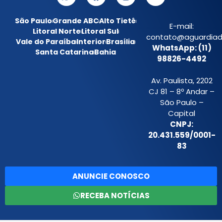
São Paulo
Grande ABC
Alto Tietê
E-mail:
Litoral Norte
Litoral Sul
contato@aguardiada
Vale do Paraíba
Interior
Brasília
WhatsApp: (11)
Santa Catarina
Bahia
98826-4492
Av. Paulista, 2202
CJ 81 – 8º Andar –
São Paulo –
Capital
CNPJ:
20.431.559/0001-
83
ANUNCIE CONOSCO
RECEBA NOTÍCIAS