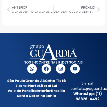
ANTERIOR
PRÓXIMO
CIDADE DENTRO DA CIDADE: NOVA OPERADORA DE ÔNIBUS NA ZONA SUL, 1.300 VAGAS DE EMPREGO E PRISÃO POR RECONHECIMENTO FACIAL
UBATUBA: POLÍCIA CIVIL FAZ NOVAS BUSCAS POR LETÍCIA VIEIRA VENTURA NA PRAIA VERMELHA DO NORTE
NOS ENCONTRE NAS REDES SOCIAIS:
São Paulo
Grande ABC
Alto Tietê
E-mail:
Litoral Norte
Litoral Sul
contato@aguardiada
Vale do Paraíba
Interior
Brasília
WhatsApp: (11)
Santa Catarina
Bahia
98826-4492