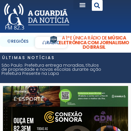
A 1ª E ÚNICA RÁDIO DE
MÚSICA
REGIÕES
ELETRÔNICA COM JORNALISMO
RÁDIO
DO BRASIL
ÚLTIMAS NOTÍCIAS
São Paulo: Prefeitura entrega moradias, títulos
de propriedade e novas escolas durante ação
Prefeitura Presente na Lapa