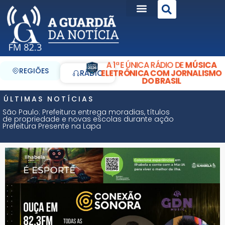
A 1ª E ÚNICA RÁDIO DE
MÚSICA
REGIÕES
ELETRÔNICA COM JORNALISMO
RÁDIO
DO BRASIL
ÚLTIMAS NOTÍCIAS
São Paulo: Prefeitura entrega moradias, títulos
de propriedade e novas escolas durante ação
Prefeitura Presente na Lapa