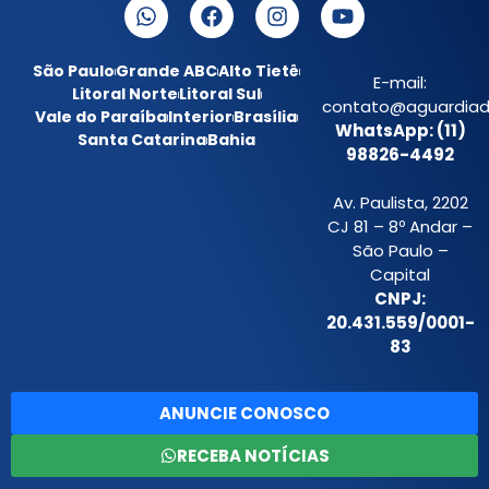
São Paulo
Grande ABC
Alto Tietê
E-mail:
Litoral Norte
Litoral Sul
contato@aguardiada
Vale do Paraíba
Interior
Brasília
WhatsApp: (11)
Santa Catarina
Bahia
98826-4492
Av. Paulista, 2202
CJ 81 – 8º Andar –
São Paulo –
Capital
CNPJ:
20.431.559/0001-
83
ANUNCIE CONOSCO
RECEBA NOTÍCIAS