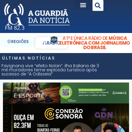
A 1ª E ÚNICA RÁDIO DE
MÚSICA
REGIÕES
ELETRÔNICA COM JORNALISMO
RÁDIO
DO BRASIL
ÚLTIMAS NOTÍCIAS
Favignana vive “efeito Nolan”: ilha italiana de 3
mil moradores teme explosão turística após
sucesso de “A Odisseia”