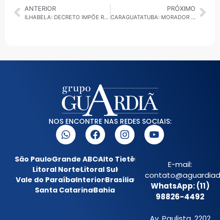
ANTERIOR
PRÓXIMO
ILHABELA: DECRETO IMPÕE RESTRIÇÕES DE USO AO PÍER DA VILA DURANTE TEMPORADA DE CRUZEIROS
CARAGUATATUBA: MORADOR DE RUA É ATROPELADO POR ÔNIBUS NO BAIRRO SUMARÉ
NOS ENCONTRE NAS REDES SOCIAIS:
São Paulo
Grande ABC
Alto Tietê
E-mail:
Litoral Norte
Litoral Sul
contato@aguardiada
Vale do Paraíba
Interior
Brasília
WhatsApp: (11)
Santa Catarina
Bahia
98826-4492
Av. Paulista, 2202