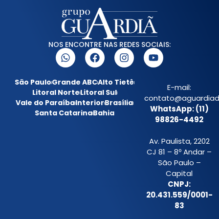
NOS ENCONTRE NAS REDES SOCIAIS:
São Paulo
Grande ABC
Alto Tietê
E-mail:
Litoral Norte
Litoral Sul
contato@aguardiada
Vale do Paraíba
Interior
Brasília
WhatsApp: (11)
Santa Catarina
Bahia
98826-4492
Av. Paulista, 2202
CJ 81 – 8º Andar –
São Paulo –
Capital
CNPJ:
20.431.559/0001-
83