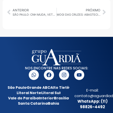
ANTERIOR
PRÓXIMO
SÃO PAULO: CNH MUDA, VETO AO CARDÁPIO IMPRESSO E CONTRATO EMERGENCIAL NO TRANSPORTE
MOGI DAS CRUZES: ABASTECIMENTO DE ÁGUA SERÁ SUSPENSO EM 40% DA CIDADE DA NOITE DE QUINTA (29) À MANHÃ DE SEXTA-FEIRA (30)
NOS ENCONTRE NAS REDES SOCIAIS:
São Paulo
Grande ABC
Alto Tietê
E-mail:
Litoral Norte
Litoral Sul
contato@aguardiada
Vale do Paraíba
Interior
Brasília
WhatsApp: (11)
Santa Catarina
Bahia
98826-4492