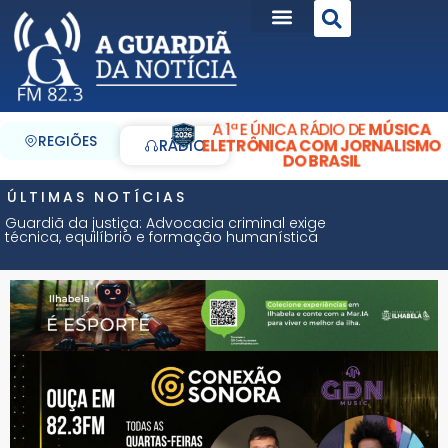
A 1ª E ÚNICA RÁDIO DE
MÚSICA
REGIÕES
ELETRÔNICA COM JORNALISMO
RÁDIO
DO BRASIL
ÚLTIMAS NOTÍCIAS
Guardiã da justiça: Advocacia criminal exige
técnica, equilíbrio e formação humanística