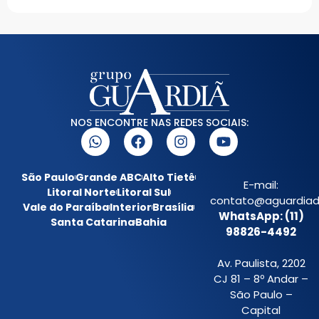
NOS ENCONTRE NAS REDES SOCIAIS:
São Paulo
Grande ABC
Alto Tietê
E-mail:
Litoral Norte
Litoral Sul
contato@aguardiada
Vale do Paraíba
Interior
Brasília
WhatsApp: (11)
Santa Catarina
Bahia
98826-4492
Av. Paulista, 2202
CJ 81 – 8º Andar –
São Paulo –
Capital