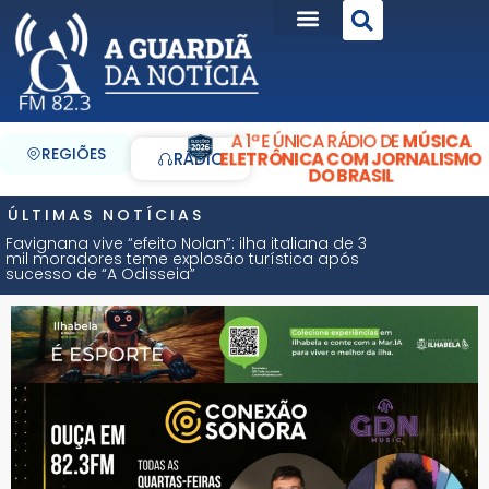
A 1ª E ÚNICA RÁDIO DE
MÚSICA
REGIÕES
ELETRÔNICA COM JORNALISMO
RÁDIO
DO BRASIL
ÚLTIMAS NOTÍCIAS
Favignana vive “efeito Nolan”: ilha italiana de 3
mil moradores teme explosão turística após
sucesso de “A Odisseia”