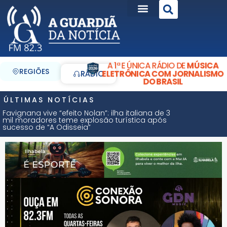
A 1ª E ÚNICA RÁDIO DE
MÚSICA
REGIÕES
ELETRÔNICA COM JORNALISMO
RÁDIO
DO BRASIL
ÚLTIMAS NOTÍCIAS
Favignana vive “efeito Nolan”: ilha italiana de 3
mil moradores teme explosão turística após
sucesso de “A Odisseia”