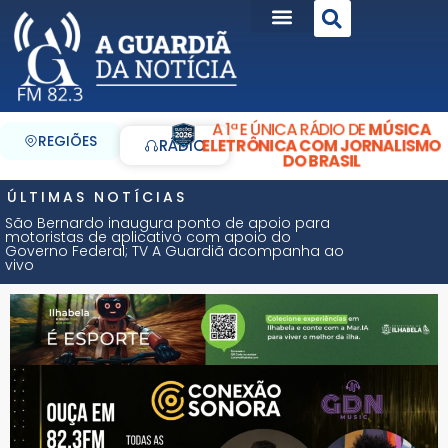
A 1ª E ÚNICA RÁDIO DE
MÚSICA
REGIÕES
ELETRÔNICA COM JORNALISMO
RÁDIO
DO BRASIL
ÚLTIMAS NOTÍCIAS
São Bernardo inaugura ponto de apoio para
motoristas de aplicativo com apoio do
Governo Federal; TV A Guardiã acompanha ao
vivo