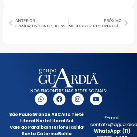
ANTERIOR
PRÓXIMO
BRASÍLIA: PIVÔ DA CPI DO INSS AFIRMA QUE DELEGADO FAZIA ACERTOS PARA EMPRESÁRIO CAMISOTTI
MOGI DAS CRUZES: OPERAÇÃO DA SECRETARIA DE SEGURANÇA APREENDE LINHA CHILENA E FAZ AUTUAÇÕES PELAS LEIS SECA E DO SILÊNCIO
NOS ENCONTRE NAS REDES SOCIAIS:
São Paulo
Grande ABC
Alto Tietê
E-mail:
Litoral Norte
Litoral Sul
contato@aguardiada
Vale do Paraíba
Interior
Brasília
WhatsApp: (11)
Santa Catarina
Bahia