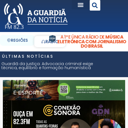
A 1ª E ÚNICA RÁDIO DE
MÚSICA
REGIÕES
ELETRÔNICA COM JORNALISMO
RÁDIO
DO BRASIL
ÚLTIMAS NOTÍCIAS
Guardiã da justiça: Advocacia criminal exige
técnica, equilíbrio e formação humanística