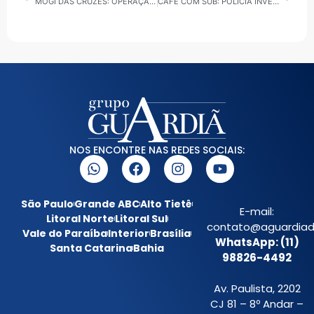
MOGI DAS CRUZES: OPERAÇÃO DA SECRETARIA DE SEGURANÇA APREENDE LINHA CHILENA E FAZ AUTUAÇÕES PELAS LEIS SECA E DO SILÊNCIO
CAFÉ COM SUB: POLÍCIA INVESTIGA CASO DE METANOL NA VILA MARIANA
NOS ENCONTRE NAS REDES SOCIAIS:
São Paulo
Grande ABC
Alto Tietê
E-mail:
Litoral Norte
Litoral Sul
contato@aguardiada
Vale do Paraíba
Interior
Brasília
WhatsApp: (11)
Santa Catarina
Bahia
98826-4492
Av. Paulista, 2202
CJ 81 – 8º Andar –