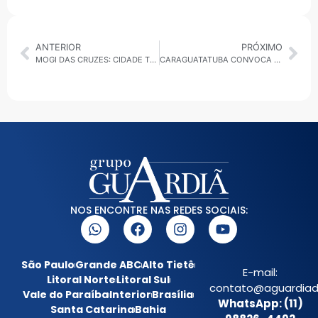
ANTERIOR
PRÓXIMO
MOGI DAS CRUZES: CIDADE TEM DIÁLOGO ABERTO SOBRE LEI DE INCENTIVO À CULTURA NESTA TERÇA-FEIRA (14)
CARAGUATATUBA CONVOCA MAIS AGENTES DE APOIO ESCOLAR PARA REDE MUNICIPAL
NOS ENCONTRE NAS REDES SOCIAIS:
São Paulo
Grande ABC
Alto Tietê
E-mail:
Litoral Norte
Litoral Sul
contato@aguardiada
Vale do Paraíba
Interior
Brasília
WhatsApp: (11)
Santa Catarina
Bahia