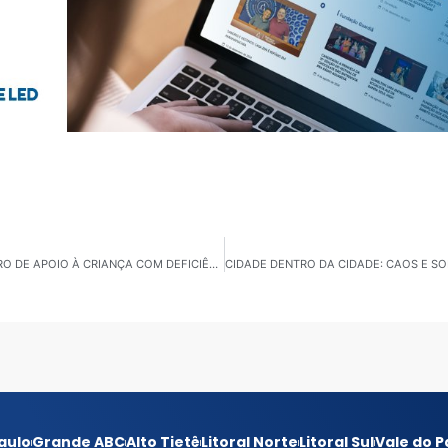
CÂMARA EM PAUTA SUZANO: CIDADE TERÁ UM CENTRO DE APOIO À CRIANÇA COM DEFICIÊNCIA
aulo
Grande ABC
Alto Tietê
Litoral Norte
Litoral Sul
Vale do P