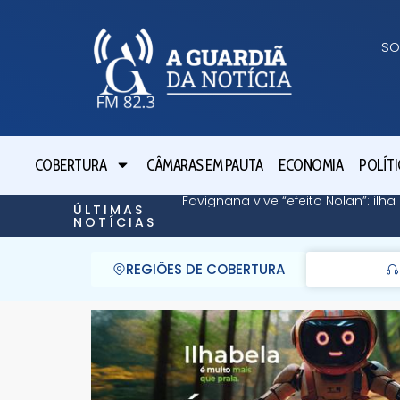
SO
COBERTURA
CÂMARAS EM PAUTA
ECONOMIA
POLÍTI
Favignana vive “efeito Nolan”: il
ÚLTIMAS
NOTÍCIAS
REGIÕES DE COBERTURA