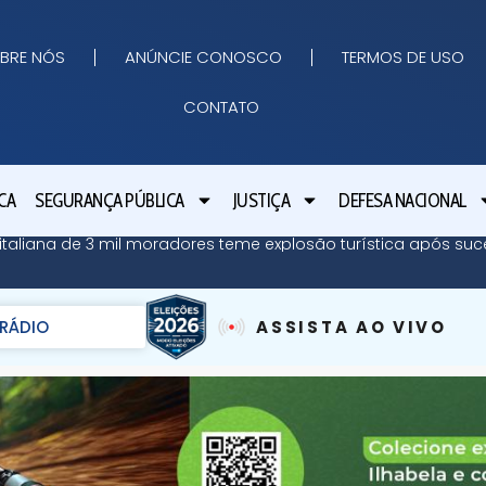
BRE NÓS
ANÚNCIE CONOSCO
TERMOS DE USO
CONTATO
CA
SEGURANÇA PÚBLICA
JUSTIÇA
DEFESA NACIONAL
ha italiana de 3 mil moradores teme explosão turística após su
RÁDIO
ASSISTA AO VIVO