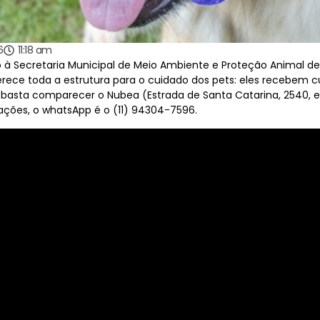
6
11:18 am
 à Secretaria Municipal de Meio Ambiente e Proteção Animal de 
erece toda a estrutura para o cuidado dos pets: eles recebem c
basta comparecer o Nubea (Estrada de Santa Catarina, 2540, e
ações, o whatsApp é o (11) 94304-7596.