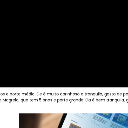
nos e porte médio. Ele é muito carinhoso e tranquilo, gosta de
a Magrela, que tem 5 anos e porte grande. Ela é bem tranquila, 