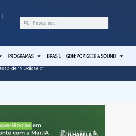
PROGRAMAS
BRASIL
GDN: POP, GEEK & SOUND
cesso de “A Odisseia”
Lula le