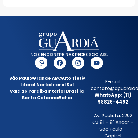
NOS ENCONTRE NAS REDES SOCIAIS:
São Paulo
Grande ABC
Alto Tietê
E-mail:
Litoral Norte
Litoral Sul
contato@aguardiada
Vale do Paraíba
Interior
Brasília
WhatsApp: (11)
Santa Catarina
Bahia
98826-4492
Av. Paulista, 2202
CJ 81 – 8º Andar –
São Paulo –
Capital