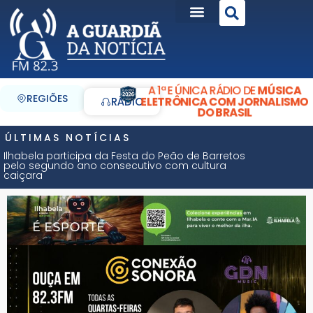
A 1ª E ÚNICA RÁDIO DE
MÚSICA
REGIÕES
ELETRÔNICA COM JORNALISMO
RÁDIO
DO BRASIL
ÚLTIMAS NOTÍCIAS
Ilhabela participa da Festa do Peão de Barretos
pelo segundo ano consecutivo com cultura
caiçara