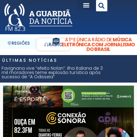
A 1ª E ÚNICA RÁDIO DE
MÚSICA
REGIÕES
ELETRÔNICA COM JORNALISMO
RÁDIO
DO BRASIL
ÚLTIMAS NOTÍCIAS
Favignana vive “efeito Nolan”: ilha italiana de 3
mil moradores teme explosão turística após
sucesso de “A Odisseia”