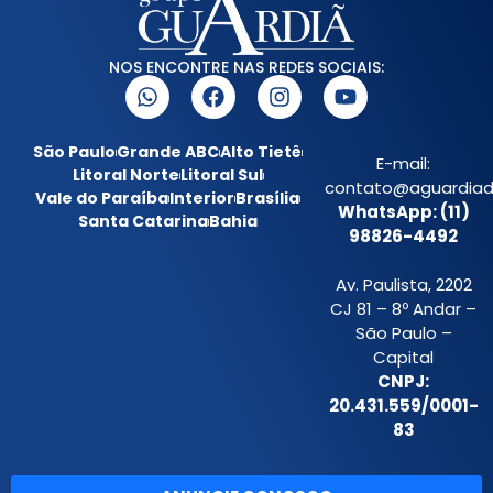
NOS ENCONTRE NAS REDES SOCIAIS:
São Paulo
Grande ABC
Alto Tietê
E-mail:
Litoral Norte
Litoral Sul
contato@aguardiada
Vale do Paraíba
Interior
Brasília
WhatsApp: (11)
Santa Catarina
Bahia
98826-4492
Av. Paulista, 2202
CJ 81 – 8º Andar –
São Paulo –
Capital
CNPJ:
20.431.559/0001-
83