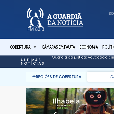
SO
COBERTURA
CÂMARAS EM PAUTA
ECONOMIA
POLÍTI
Guardiã da justiça: Advocacia cri
ÚLTIMAS
NOTÍCIAS
REGIÕES DE COBERTURA