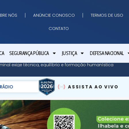
BRE NÓS
ANÚNCIE CONOSCO
TERMOS DE USO
CONTATO
CA
SEGURANÇA PÚBLICA
JUSTIÇA
DEFESA NACIONAL
minal exige técnica, equilíbrio e formação humanística
RÁDIO
ASSISTA AO VIVO