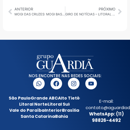
ANTERIOR
PRÓXIMO
MOGI DAS CRUZES: MOGI BASQUETE VENCE O CORINTHIANS EM CASA POR 93 A 76
GIRO DE NOTÍCIAS – LITORAL NORTE 27/08/2025
NOS ENCONTRE NAS REDES SOCIAIS:
São Paulo
Grande ABC
Alto Tietê
E-mail:
Litoral Norte
Litoral Sul
contato@aguardiada
Vale do Paraíba
Interior
Brasília
WhatsApp: (11)
Santa Catarina
Bahia
98826-4492