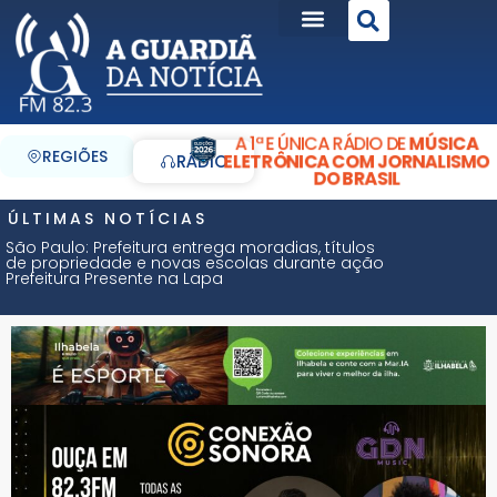
A 1ª E ÚNICA RÁDIO DE
MÚSICA
REGIÕES
ELETRÔNICA COM JORNALISMO
RÁDIO
DO BRASIL
ÚLTIMAS NOTÍCIAS
São Paulo: Prefeitura entrega moradias, títulos
de propriedade e novas escolas durante ação
Prefeitura Presente na Lapa