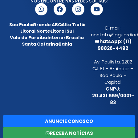
NOS ENCONTRE NAS REDES SOCIAIS:
São Paulo
Grande ABC
Alto Tietê
E-mail:
Litoral Norte
Litoral Sul
contato@aguardiada
Vale do Paraíba
Interior
Brasília
WhatsApp: (11)
Santa Catarina
Bahia
98826-4492
Av. Paulista, 2202
CJ 81 – 8º Andar –
São Paulo –
Capital
CNPJ:
20.431.559/0001-
83
ANUNCIE CONOSCO
RECEBA NOTÍCIAS