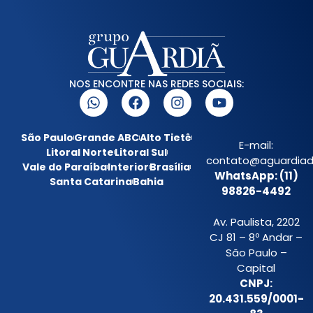
NOS ENCONTRE NAS REDES SOCIAIS:
São Paulo
Grande ABC
Alto Tietê
E-mail:
Litoral Norte
Litoral Sul
contato@aguardiada
Vale do Paraíba
Interior
Brasília
WhatsApp: (11)
Santa Catarina
Bahia
98826-4492
Av. Paulista, 2202
CJ 81 – 8º Andar –
São Paulo –
Capital
CNPJ:
20.431.559/0001-