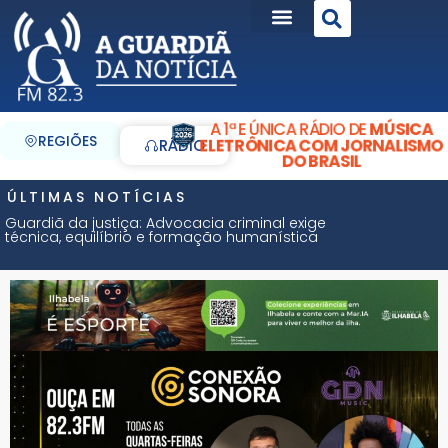
A 1ª E ÚNICA RÁDIO DE
MÚSICA
REGIÕES
ELETRÔNICA COM JORNALISMO
RÁDIO
DO BRASIL
ÚLTIMAS NOTÍCIAS
Guardiã da justiça: Advocacia criminal exige
técnica, equilíbrio e formação humanística