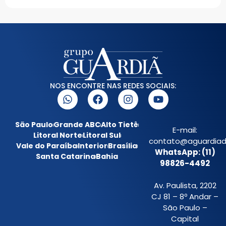
NOS ENCONTRE NAS REDES SOCIAIS:
São Paulo
Grande ABC
Alto Tietê
E-mail:
Litoral Norte
Litoral Sul
contato@aguardiada
Vale do Paraíba
Interior
Brasília
WhatsApp: (11)
Santa Catarina
Bahia
98826-4492
Av. Paulista, 2202
CJ 81 – 8º Andar –
São Paulo –
Capital