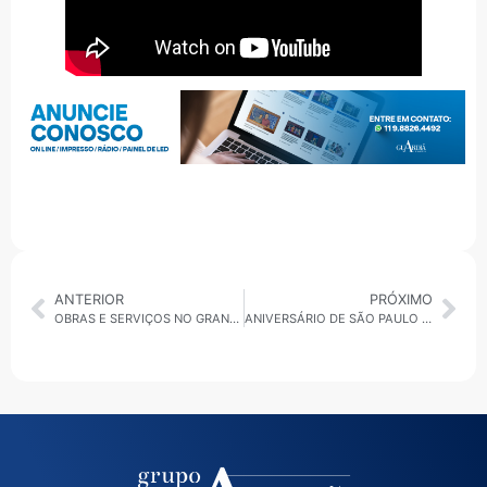
ANTERIOR
PRÓXIMO
OBRAS E SERVIÇOS NO GRANDE ABC: ATRASO NO BRT PODE GERAR MULTA, ENQUANTO SÃO BERNARDO E RIBEIRÃO PIRES INAUGURAM NOVOS PONTOS DE APOIO E SAÚDE
ANIVERSÁRIO DE SÃO PAULO IMPULSIONA REVITALIZAÇÃO E ZELADORIA NOS DISTRITOS DA SÉ