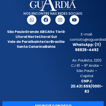
NOS ENCONTRE NAS REDES SOCIAIS:
São Paulo
Grande ABC
Alto Tietê
E-mail:
Litoral Norte
Litoral Sul
contato@aguardiada
Vale do Paraíba
Interior
Brasília
WhatsApp: (11)
Santa Catarina
Bahia
98826-4492
Av. Paulista, 2202
CJ 81 – 8º Andar –
São Paulo –
Capital
CNPJ:
20.431.559/0001-
83
ANUNCIE CONOSCO