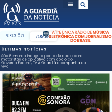
A 1ª E ÚNICA RÁDIO DE
MÚSICA
REGIÕES
ELETRÔNICA COM JORNALISMO
RÁDIO
DO BRASIL
ÚLTIMAS NOTÍCIAS
São Bernardo inaugura ponto de apoio para
motoristas de aplicativo com apoio do
Governo Federal; TV A Guardiã acompanha ao
vivo