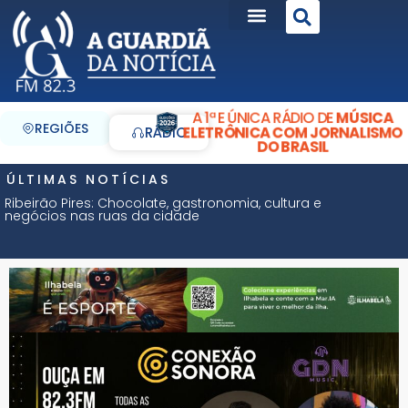
A 1ª E ÚNICA RÁDIO DE
MÚSICA
REGIÕES
ELETRÔNICA COM JORNALISMO
RÁDIO
DO BRASIL
ÚLTIMAS NOTÍCIAS
Ribeirão Pires: Chocolate, gastronomia, cultura e
negócios nas ruas da cidade