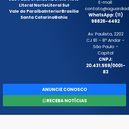
E-mail:
Litoral Norte
Litoral Sul
contato@aguardiada
Vale do Paraíba
Interior
Brasília
WhatsApp: (11)
Santa Catarina
Bahia
98826-4492
Av. Paulista, 2202
CJ 81 – 8º Andar –
São Paulo –
Capital
CNPJ:
20.431.559/0001-
83
ANUNCIE CONOSCO
RECEBA NOTÍCIAS