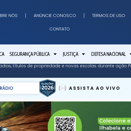
BRE NÓS
ANÚNCIE CONOSCO
TERMOS DE USO
CONTATO
CA
SEGURANÇA PÚBLICA
JUSTIÇA
DEFESA NACIONAL
adias, títulos de propriedade e novas escolas durante ação Pr
RÁDIO
ASSISTA AO VIVO