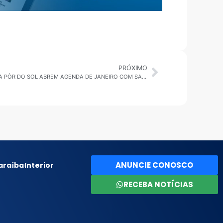
PRÓXIMO
SÃO SEBASTIÃO: VERÃO, SHOW, E PRAÇA PÔR DO SOL ABREM AGENDA DE JANEIRO COM SAFADÃO, ANA CASTELA, EDSON E HUDSON E GRELO
ANUNCIE CONOSCO
araíba
Interior
RECEBA NOTÍCIAS