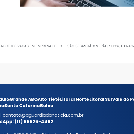
JUNDIAÍ: CENTRO DE INTEGRAÇÃO DA CIDADANIA OFERECE 100 VAGAS EM EMPRESA DE LOGÍSTICA
aulo
Grande ABC
Alto Tietê
Litoral Norte
Litoral Sul
Vale do P
ia
Santa Catarina
Bahia
l:
contato@aguardiadanoticia.com.br
App: (11) 98826-4492