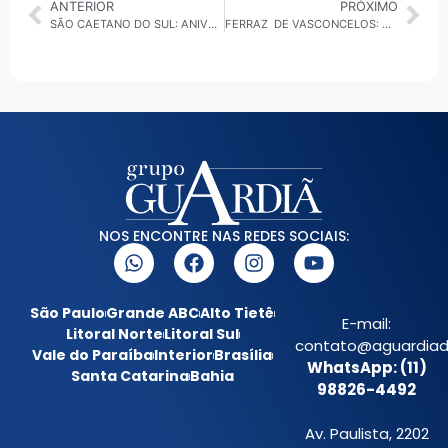
ANTERIOR
PRÓXIMO
SÃO CAETANO DO SUL: ANIVERSÁRIO DE 146 ANOS SERÁ COMEMORADO COM SHOWS DE GRAÇA DO ARAKETU, FELIPE ARAÚJO, IRA E MUITO MAIS
FERRAZ DE VASCONCELOS: CGM RESGATA 16 ANIMAIS EM CONDIÇÕES DE MAUS TRATOS
NOS ENCONTRE NAS REDES SOCIAIS:
São Paulo
Grande ABC
Alto Tietê
E-mail:
Litoral Norte
Litoral Sul
contato@aguardiada
Vale do Paraíba
Interior
Brasília
WhatsApp: (11)
Santa Catarina
Bahia
98826-4492
Av. Paulista, 2202