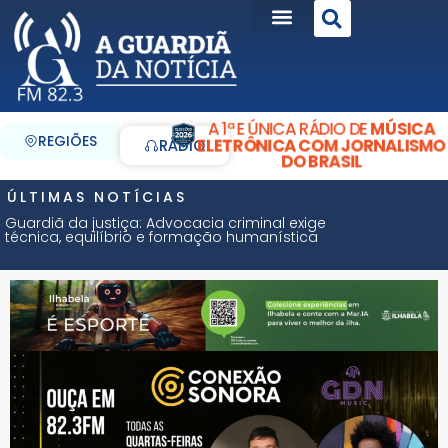
A 1ª E ÚNICA RÁDIO DE
MÚSICA
REGIÕES
ELETRÔNICA COM JORNALISMO
RÁDIO
DO BRASIL
ÚLTIMAS NOTÍCIAS
Guardiã da justiça: Advocacia criminal exige
técnica, equilíbrio e formação humanística