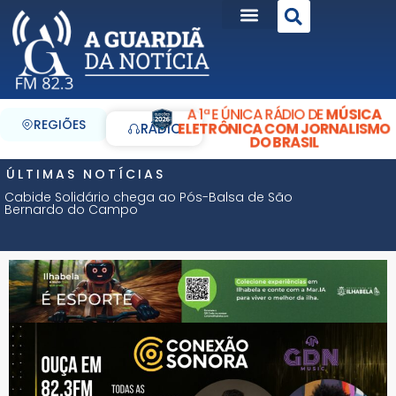
A 1ª E ÚNICA RÁDIO DE
MÚSICA
REGIÕES
ELETRÔNICA COM JORNALISMO
RÁDIO
DO BRASIL
ÚLTIMAS NOTÍCIAS
Cabide Solidário chega ao Pós-Balsa de São
Bernardo do Campo