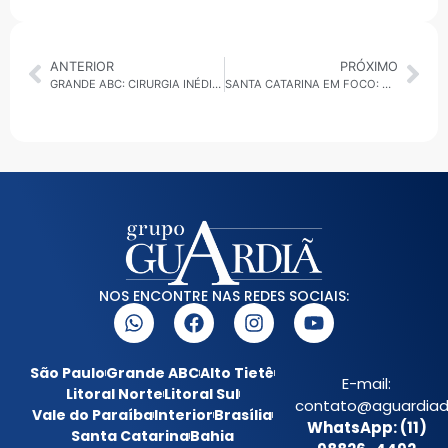
ANTERIOR
PRÓXIMO
GRANDE ABC: CIRURGIA INÉDITA NO SUS, AVANÇOS NA EDUCAÇÃO, CONECTIVIDADE E MOBILIDADE
SANTA CATARINA EM FOCO: CENTRAL DO RECOMEÇO, MOBILIDADE AÉREA E NOVAS REGRAS NO SETOR LEITEIRO
NOS ENCONTRE NAS REDES SOCIAIS:
São Paulo
Grande ABC
Alto Tietê
E-mail:
Litoral Norte
Litoral Sul
contato@aguardiada
Vale do Paraíba
Interior
Brasília
WhatsApp: (11)
Santa Catarina
Bahia