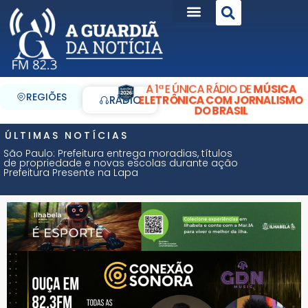
A 1ª E ÚNICA RÁDIO DE
MÚSICA
REGIÕES
ELETRÔNICA COM JORNALISMO
RÁDIO
DO BRASIL
ÚLTIMAS NOTÍCIAS
São Paulo: Prefeitura entrega moradias, títulos
de propriedade e novas escolas durante ação
Prefeitura Presente na Lapa