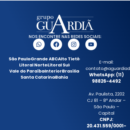
NOS ENCONTRE NAS REDES SOCIAIS:
São Paulo
Grande ABC
Alto Tietê
E-mail:
Litoral Norte
Litoral Sul
contato@aguardiada
Vale do Paraíba
Interior
Brasília
WhatsApp: (11)
Santa Catarina
Bahia
98826-4492
Av. Paulista, 2202
CJ 81 – 8º Andar –
São Paulo –
Capital
CNPJ:
20.431.559/0001-