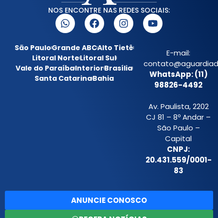
NOS ENCONTRE NAS REDES SOCIAIS:
São Paulo
Grande ABC
Alto Tietê
E-mail:
Litoral Norte
Litoral Sul
contato@aguardiada
Vale do Paraíba
Interior
Brasília
WhatsApp: (11)
Santa Catarina
Bahia
98826-4492
Av. Paulista, 2202
CJ 81 – 8º Andar –
São Paulo –
Capital
CNPJ:
20.431.559/0001-
83
ANUNCIE CONOSCO