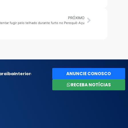
PRÓXIMO
entar fugir pelo telhado durante furto no Perequê-Açu
ANUNCIE CONOSCO
araíba
Interior
RECEBA NOTÍCIAS