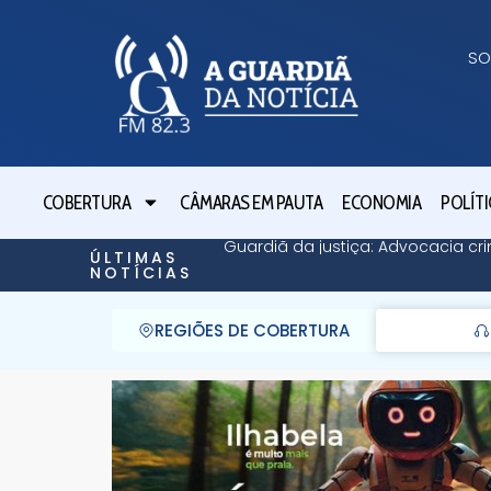
SO
COBERTURA
CÂMARAS EM PAUTA
ECONOMIA
POLÍTI
Guardiã da justiça: Advocacia cri
ÚLTIMAS
NOTÍCIAS
REGIÕES DE COBERTURA