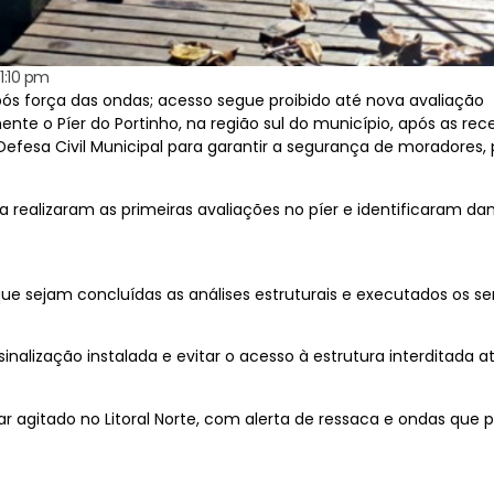
1:10 pm
após força das ondas; acesso segue proibido até nova avaliação
mente o Píer do Portinho, na região sul do município, após as r
Defesa Civil Municipal para garantir a segurança de moradores, 
ra realizaram as primeiras avaliações no píer e identificaram d
ue sejam concluídas as análises estruturais e executados os se
sinalização instalada e evitar o acesso à estrutura interditada at
r agitado no Litoral Norte, com alerta de ressaca e ondas qu