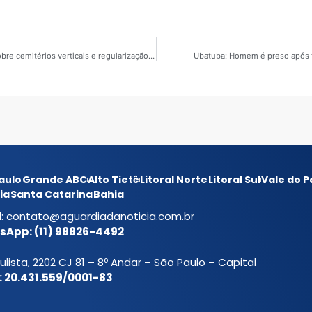
Caraguatatuba: Câmara aprova Refis 2026 e projetos sobre cemitérios verticais e regularização de imóveis
Ubatuba: Homem é preso após t
aulo
Grande ABC
Alto Tietê
Litoral Norte
Litoral Sul
Vale do P
ia
Santa Catarina
Bahia
l:
contato@aguardiadanoticia.com.br
App: (11) 98826-4492
ulista, 2202 CJ 81 – 8º Andar – São Paulo – Capital
 20.431.559/0001-83