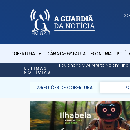
SO
COBERTURA
CÂMARAS EM PAUTA
ECONOMIA
POLÍTI
Favignana vive “efeito Nolan”: il
ÚLTIMAS
NOTÍCIAS
REGIÕES DE COBERTURA