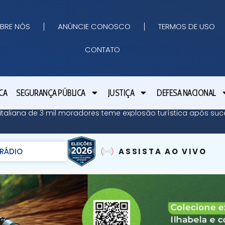
BRE NÓS
ANÚNCIE CONOSCO
TERMOS DE USO
CONTATO
CA
SEGURANÇA PÚBLICA
JUSTIÇA
DEFESA NACIONAL
ha italiana de 3 mil moradores teme explosão turística após su
RÁDIO
ASSISTA AO VIVO