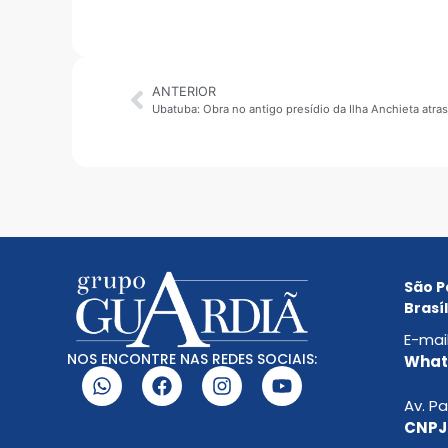
ANTERIOR
Ubatuba: Obra no antigo presídio da Ilha Anchieta atra
São P
Brasíl
E-mai
NOS ENCONTRE NAS REDES SOCIAIS:
Whats
Av. Pa
CNPJ: