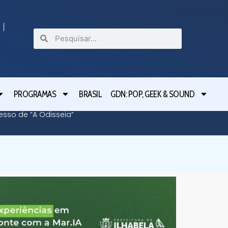
PROGRAMAS
BRASIL
GDN: POP, GEEK & SOUND
cesso de “A Odisseia”
Lula le