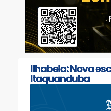
Ilhabela: Nova es
Itaquanduba