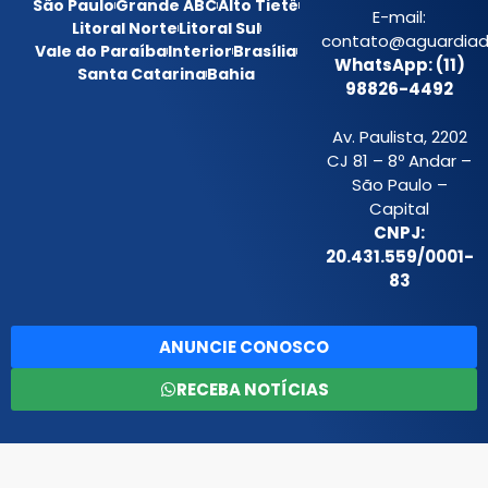
São Paulo
Grande ABC
Alto Tietê
E-mail:
Litoral Norte
Litoral Sul
contato@aguardiada
Vale do Paraíba
Interior
Brasília
WhatsApp: (11)
Santa Catarina
Bahia
98826-4492
Av. Paulista, 2202
CJ 81 – 8º Andar –
São Paulo –
Capital
CNPJ:
20.431.559/0001-
83
ANUNCIE CONOSCO
RECEBA NOTÍCIAS