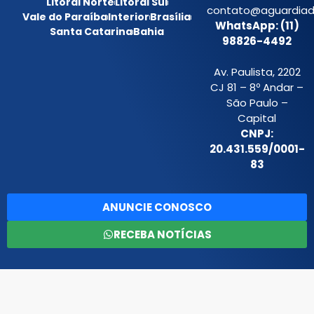
Litoral Norte
Litoral Sul
contato@aguardiada
Vale do Paraíba
Interior
Brasília
WhatsApp: (11)
Santa Catarina
Bahia
98826-4492
Av. Paulista, 2202
CJ 81 – 8º Andar –
São Paulo –
Capital
CNPJ:
20.431.559/0001-
83
ANUNCIE CONOSCO
RECEBA NOTÍCIAS