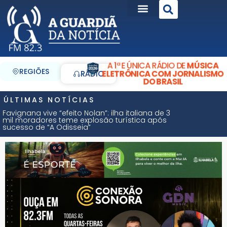
A 1ª E ÚNICA RÁDIO DE
MÚSICA
REGIÕES
ELETRÔNICA COM JORNALISMO
RÁDIO
DO BRASIL
ÚLTIMAS NOTÍCIAS
Favignana vive “efeito Nolan”: ilha italiana de 3
mil moradores teme explosão turística após
sucesso de “A Odisseia”