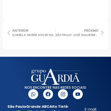
ANTERIOR
PRÓXIMO
ILHABELA: MORRE AOS 60 ANOS O EX-VEREADOR CARLINHOS
SÃO PAULO: JOSÉ GUILHERME SABINO FALA SOBRE COMPENSAÇÃO TRIBUTÁRIA E O IMPACTO DA ASSERTIF NO FLUXO DE CAIXA DAS EMPRESAS
NOS ENCONTRE NAS REDES SOCIAIS:
São Paulo
Grande ABC
Alto Tietê
E-mail: