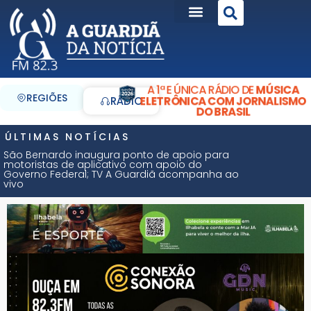
A 1ª E ÚNICA RÁDIO DE
MÚSICA
REGIÕES
ELETRÔNICA COM JORNALISMO
RÁDIO
DO BRASIL
ÚLTIMAS NOTÍCIAS
São Bernardo inaugura ponto de apoio para
motoristas de aplicativo com apoio do
Governo Federal; TV A Guardiã acompanha ao
vivo