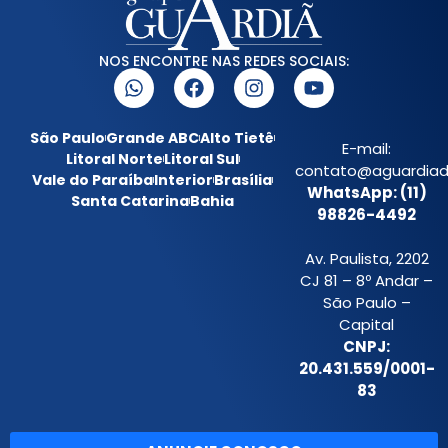
NOS ENCONTRE NAS REDES SOCIAIS:
São Paulo
Grande ABC
Alto Tietê
E-mail:
Litoral Norte
Litoral Sul
contato@aguardiada
Vale do Paraíba
Interior
Brasília
WhatsApp: (11)
Santa Catarina
Bahia
98826-4492
Av. Paulista, 2202
CJ 81 – 8º Andar –
São Paulo –
Capital
CNPJ:
20.431.559/0001-
83