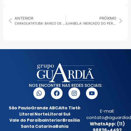
ANTERIOR
PRÓXIMO
CARAGUATATUBA: BANCO DE LEITE MATERNO ESTÁ EM BUSCA DE NOVAS DOADORAS PARA ABASTECIMENTO DE UTI NEONATAL
ILHABELA: MERCADO DO PEREQUÊ É O PRIMEIRO A DISPONIBILIZAR VAGAS EM ESTACIONAMENTO PARA AUTISTAS
NOS ENCONTRE NAS REDES SOCIAIS:
São Paulo
Grande ABC
Alto Tietê
E-mail:
Litoral Norte
Litoral Sul
contato@aguardiada
Vale do Paraíba
Interior
Brasília
WhatsApp: (11)
Santa Catarina
Bahia
98826-4492