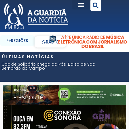
A 1ª E ÚNICA RÁDIO DE
MÚSICA
REGIÕES
ELETRÔNICA COM JORNALISMO
RÁDIO
DO BRASIL
ÚLTIMAS NOTÍCIAS
Cabide Solidário chega ao Pós-Balsa de São
Bernardo do Campo