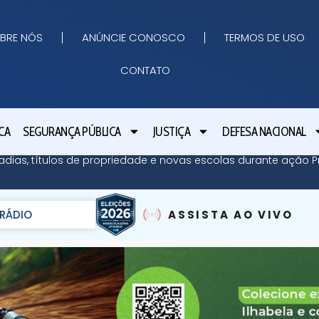
BRE NÓS
ANÚNCIE CONOSCO
TERMOS DE USO
CONTATO
CA
SEGURANÇA PÚBLICA
JUSTIÇA
DEFESA NACIONAL
adias, títulos de propriedade e novas escolas durante ação Pr
RÁDIO
ASSISTA AO VIVO