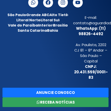
São Paulo
Grande ABC
Alto Tietê
E-mail:
Litoral Norte
Litoral Sul
contato@aguardiada
Vale do Paraíba
Interior
Brasília
WhatsApp: (11)
Santa Catarina
Bahia
98826-4492
Av. Paulista, 2202
CJ 81 – 8º Andar –
São Paulo –
Capital
CNPJ:
20.431.559/0001-
83
ANUNCIE CONOSCO
RECEBA NOTÍCIAS