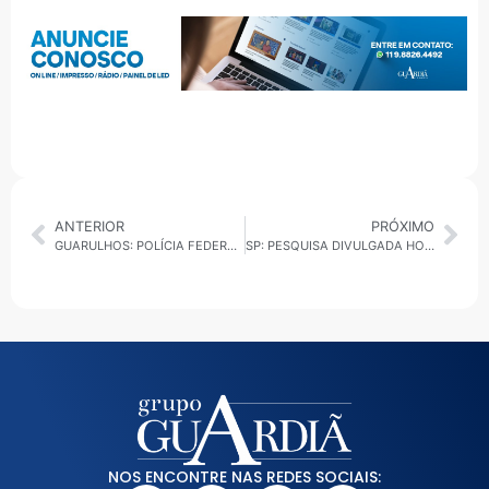
ANTERIOR
PRÓXIMO
GUARULHOS: POLÍCIA FEDERAL APREENDE MAIS DE 90 KG DE COCAÍNA EM AÇÕES
SP: PESQUISA DIVULGADA HOJE DIZ QUE NUNES TEM 51,7% DAS INTENÇÕES DE VOTO CONTRA 39,6% DE BOULOS
NOS ENCONTRE NAS REDES SOCIAIS: