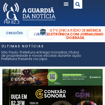
A 1ª E ÚNICA RÁDIO DE
MÚSICA
REGIÕES
ELETRÔNICA COM JORNALISMO
RÁDIO
DO BRASIL
ÚLTIMAS NOTÍCIAS
São Paulo: Prefeitura entrega moradias, títulos
de propriedade e novas escolas durante ação
Prefeitura Presente na Lapa