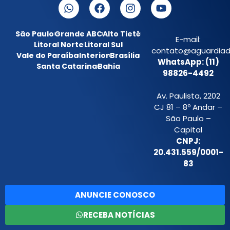
São Paulo
Grande ABC
Alto Tietê
E-mail:
Litoral Norte
Litoral Sul
contato@aguardiada
Vale do Paraíba
Interior
Brasília
WhatsApp: (11)
Santa Catarina
Bahia
98826-4492
Av. Paulista, 2202
CJ 81 – 8º Andar –
São Paulo –
Capital
CNPJ:
20.431.559/0001-
83
ANUNCIE CONOSCO
RECEBA NOTÍCIAS