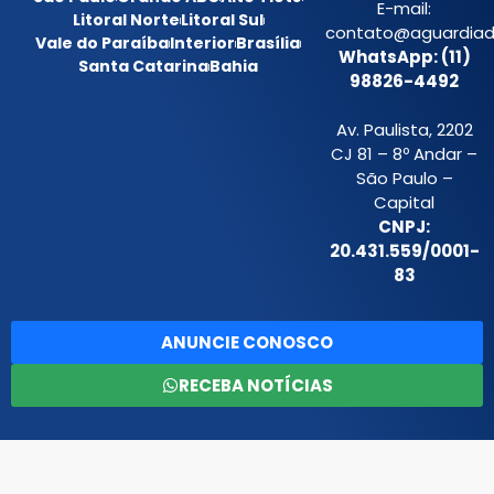
E-mail:
Litoral Norte
Litoral Sul
contato@aguardiada
Vale do Paraíba
Interior
Brasília
WhatsApp: (11)
Santa Catarina
Bahia
98826-4492
Av. Paulista, 2202
CJ 81 – 8º Andar –
São Paulo –
Capital
CNPJ:
20.431.559/0001-
83
ANUNCIE CONOSCO
RECEBA NOTÍCIAS