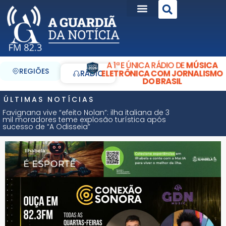
A 1ª E ÚNICA RÁDIO DE
MÚSICA
REGIÕES
ELETRÔNICA COM JORNALISMO
RÁDIO
DO BRASIL
ÚLTIMAS NOTÍCIAS
Favignana vive “efeito Nolan”: ilha italiana de 3
mil moradores teme explosão turística após
sucesso de “A Odisseia”