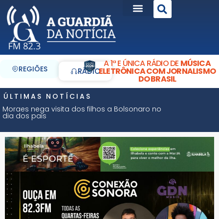
A 1ª E ÚNICA RÁDIO DE
MÚSICA
REGIÕES
ELETRÔNICA COM JORNALISMO
RÁDIO
DO BRASIL
ÚLTIMAS NOTÍCIAS
Moraes nega visita dos filhos a Bolsonaro no
dia dos pais