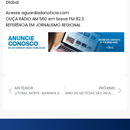
Global.
Acesse aguardiadanoticia.com
OUÇA RÁDIO AM 560 em breve FM 82.3
REFERÊNCIA EM JORNALISMO REGIONAL
ANTERIOR
PRÓXIMO
LITORAL NORTE: MARINHA EMITE ALERTA PARA VENTOS DE ATÉ 75 KM/H ENTRE OS DIAS 18 E 19 DE OUTUBRO
GIRO DE NOTÍCIAS SÃO PAULO 17/10: FRENTE FRIA, CRISE DO METANOL, VIOLÊNCIA, INVESTIGAÇÃO E SAÚDE