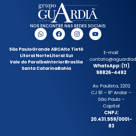
NOS ENCONTRE NAS REDES SOCIAIS:
São Paulo
Grande ABC
Alto Tietê
E-mail:
Litoral Norte
Litoral Sul
contato@aguardiada
Vale do Paraíba
Interior
Brasília
WhatsApp: (11)
Santa Catarina
Bahia
98826-4492
Av. Paulista, 2202
CJ 81 – 8º Andar –
São Paulo –
Capital
CNPJ:
20.431.559/0001-
83